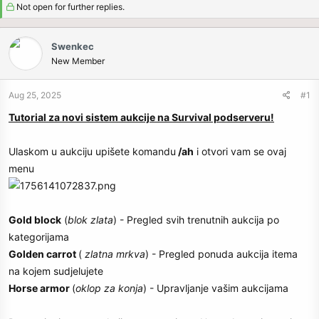
r
Not open for further replies.
t
e
r
Swenkec
New Member
Aug 25, 2025
#1
Tutorial za novi sistem aukcije na Survival podserveru!
Ulaskom u aukciju upišete komandu
/ah
i otvori vam se ovaj
menu
Gold block
(
blok zlata
) - Pregled svih trenutnih aukcija po
kategorijama
Golden carrot
(
zlatna mrkva
) - Pregled ponuda aukcija itema
na kojem sudjelujete
Horse armor
(
oklop za konja
) - Upravljanje vašim aukcijama