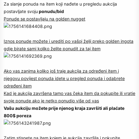
Za slanje ponuda na item koji nađete u pregledu aukcija
postavljate svoju
ponudu/bid
Ponude se postavljaju na golden nugget
Iznos ponude možete i urediti po vašoj želji preko golden ingota
gdje birate sami koliko želite ponudit za taj item
Ako vas zanima koliko još traje aukcija za određeni item i
njegovu povijest ponuda idete u pregled ponuda i odabrete
određeni item
Kad je aukcija završena tamo vas čeka item da pokupite ili vratie
svoje ponude ako je netko ponudio više od vas
Vašu aukciju možete prije njenog kraja završiti ali plaćate
800$ poreza
Zatim stisnete na item kojem je aukcija završila i pokupite