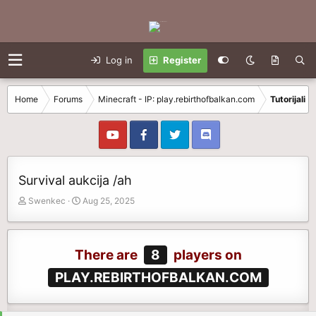
Log in
Register
Home
Forums
Minecraft - IP: play.rebirthofbalkan.com
Tutorijali
Survival aukcija /ah
T
S
Swenkec
Aug 25, 2025
h
t
r
a
e
r
There are
8
players on
a
t
d
d
PLAY.REBIRTHOFBALKAN.COM
s
a
t
t
a
e