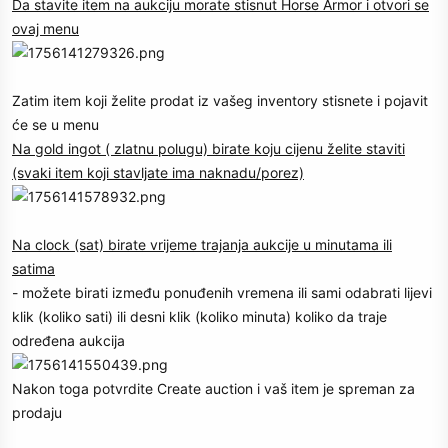
Da stavite item na aukciju morate stisnut Horse Armor i otvori se
ovaj menu
Zatim item koji želite prodat iz vašeg inventory stisnete i pojavit
će se u menu
Na gold ingot ( zlatnu polugu) birate koju cijenu želite staviti
(svaki item koji stavljate ima naknadu/porez)
Na clock (sat) birate vrijeme trajanja aukcije u minutama ili
satima
- možete birati između ponuđenih vremena ili sami odabrati lijevi
klik (koliko sati) ili desni klik (koliko minuta) koliko da traje
određena aukcija
Nakon toga potvrdite Create auction i vaš item je spreman za
prodaju