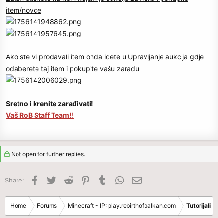
item/novce
Ako ste vi prodavali item onda idete u Upravljanje aukcija gdje
odaberete taj item i pokupite vašu zaradu
Sretno i krenite zarađivati!
Vaš RoB Staff Team!!
Not open for further replies.
Facebook
Twitter
Reddit
Pinterest
Tumblr
WhatsApp
Email
Share:
Home
Forums
Minecraft - IP: play.rebirthofbalkan.com
Tutorijali